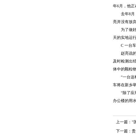
年6月，他
去年8月，
亮并没有放
为了做好实
天的实地运
C 一台车
赵亮说的应
及时检测出
体中的颗粒
“一台这样
车将在新乡
“除了应用
办公楼的用水
上一篇：
“
下一篇：
贵