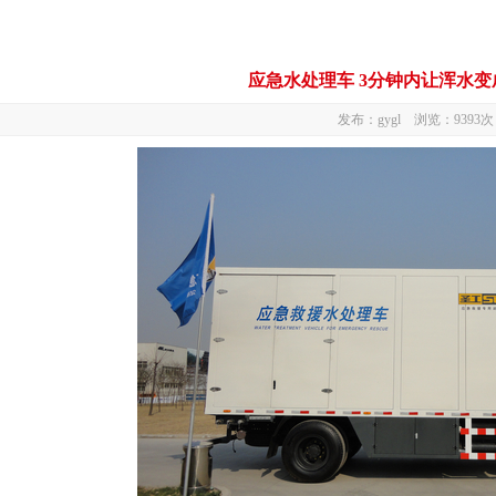
应急水处理车 3分钟内让浑水
发布：gygl 浏览：9393次