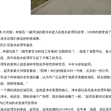
网-大河报）本报讯 一罐浑浊的黄河水进入应急水处理车处理，3分钟内便变成
是发生在我们身边的科研成果。
关注 应急水处理车扬名
，本报刊发了《领导要甘当科技工作者的“后勤部长”》，报道了省委书记、省
消息，其中应急水处理车引起了卢展工的关注。
车的发明人就是省科学院化学研究所研究员、今年50岁的赵亮。
赵亮拿着大河报笑着说：“哎哟！你们的报道30日一刊发，北京的一些公司
理车这个科研项目非常感兴趣，认为可广泛运用于地质灾害频发地区。联合国救
系统、照明等领域。”
个圆柱状的过滤芯说，这就是净水装置的核心，净水器以及应急水处理车都以
纯净水。他还说，我给你做个广告吧，我当场给他鞠了一躬。”赵亮笑着对记者
内让浑浊的水变成可饮用水
水处理车的来由，赵亮说，这得追溯到2010年6月。近年来，地震、泥石流