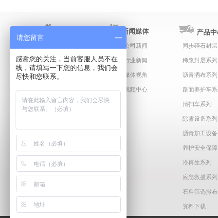
关于圣工
新闻媒体
产品中
请您留言
公司简介
公司新闻
同步碎石封层
感谢您的关注，当前客服人员不在
企业文化
行业新闻
稀浆封层系列
线，请填写一下您的信息，我们会
企业荣誉
媒体视角
沥青洒布系列
尽快和您联系。
领导关怀
视频中心
路面养护车系
大事件
清扫车系列
除雪设备系列
沥青加工设备
养护安全保障
冷再生系列
应急救援系列
石料筛选撒布
资料下载