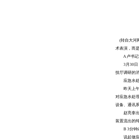
(转自大河
术表演，而
A 卢书记
3月30日
技厅调研的
应急水处理
昨天上午，
对应急水处
设备、通讯
赵亮拿出一
装置流出的
B 3分钟
说起做应急