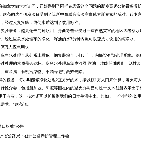
正在加拿大做学术访问，正好遇到了同样在思索这个问题的新乡高远公路设备养
赵亮的这个研发项目受到了该所中白联合实验室白俄罗斯专家的反对。该专家
弃，经过反复实验，终使水质达到了饮用标准。
验准备，赵亮还专门到汶川、舟曲等曾经受过严重自然灾害的地区去考察水质
行。经过应急水处理车的净化，浑浊的水3分钟内就可以变成可饮用的纯净水。
保万人应急用水
急水处理车从外观上看像一辆集装箱车，打开门，内部设有预处理系统、深度
经过处理的水质是否达标。应急水处理车集成混凝-微滤、功能纤维吸附、活性
物、重金属、有机污染物、细菌等进行高效去除。
的设备，每小时能够净化处理2立方米的水，按城镇1万人口来计算，每天每人
举行推介会，包括新加坡、印尼等国在内的减灾办均已对这一技术创新表示出了
于救灾，这一技术还可以扩展到我们的日常生活中来。比如，一个小型的饮用水
需求。”赵亮说。
国四标准”公告
州省公路局：召开公路养护管理工作会